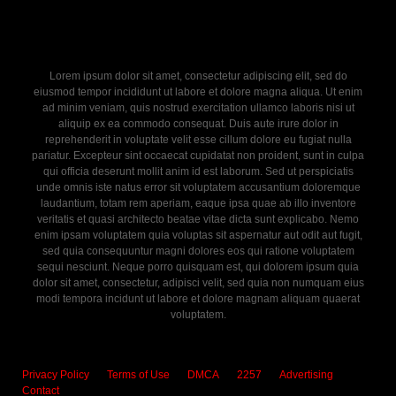
Lorem ipsum dolor sit amet, consectetur adipiscing elit, sed do
eiusmod tempor incididunt ut labore et dolore magna aliqua. Ut enim
ad minim veniam, quis nostrud exercitation ullamco laboris nisi ut
aliquip ex ea commodo consequat. Duis aute irure dolor in
reprehenderit in voluptate velit esse cillum dolore eu fugiat nulla
pariatur. Excepteur sint occaecat cupidatat non proident, sunt in culpa
qui officia deserunt mollit anim id est laborum. Sed ut perspiciatis
unde omnis iste natus error sit voluptatem accusantium doloremque
laudantium, totam rem aperiam, eaque ipsa quae ab illo inventore
veritatis et quasi architecto beatae vitae dicta sunt explicabo. Nemo
enim ipsam voluptatem quia voluptas sit aspernatur aut odit aut fugit,
sed quia consequuntur magni dolores eos qui ratione voluptatem
sequi nesciunt. Neque porro quisquam est, qui dolorem ipsum quia
dolor sit amet, consectetur, adipisci velit, sed quia non numquam eius
modi tempora incidunt ut labore et dolore magnam aliquam quaerat
voluptatem.
Privacy Policy
Terms of Use
DMCA
2257
Advertising
Contact