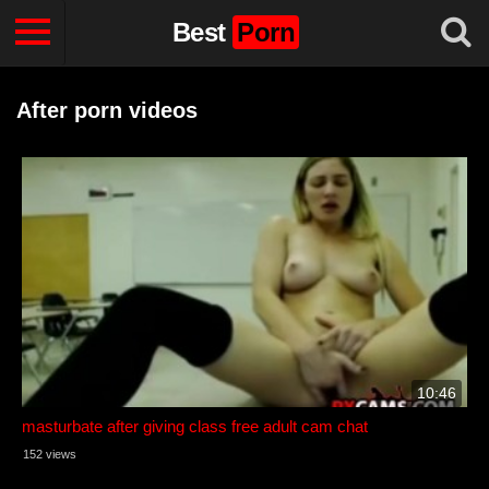
Best
Porn
After porn videos
10:46
masturbate after giving class free adult cam chat
152 views