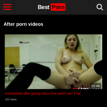
Best
Porn
After porn videos
10:46
masturbate after giving class free adult cam chat
152 views