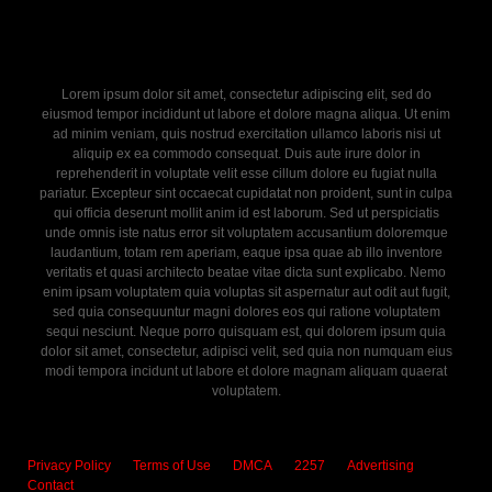
Lorem ipsum dolor sit amet, consectetur adipiscing elit, sed do
eiusmod tempor incididunt ut labore et dolore magna aliqua. Ut enim
ad minim veniam, quis nostrud exercitation ullamco laboris nisi ut
aliquip ex ea commodo consequat. Duis aute irure dolor in
reprehenderit in voluptate velit esse cillum dolore eu fugiat nulla
pariatur. Excepteur sint occaecat cupidatat non proident, sunt in culpa
qui officia deserunt mollit anim id est laborum. Sed ut perspiciatis
unde omnis iste natus error sit voluptatem accusantium doloremque
laudantium, totam rem aperiam, eaque ipsa quae ab illo inventore
veritatis et quasi architecto beatae vitae dicta sunt explicabo. Nemo
enim ipsam voluptatem quia voluptas sit aspernatur aut odit aut fugit,
sed quia consequuntur magni dolores eos qui ratione voluptatem
sequi nesciunt. Neque porro quisquam est, qui dolorem ipsum quia
dolor sit amet, consectetur, adipisci velit, sed quia non numquam eius
modi tempora incidunt ut labore et dolore magnam aliquam quaerat
voluptatem.
Privacy Policy
Terms of Use
DMCA
2257
Advertising
Contact