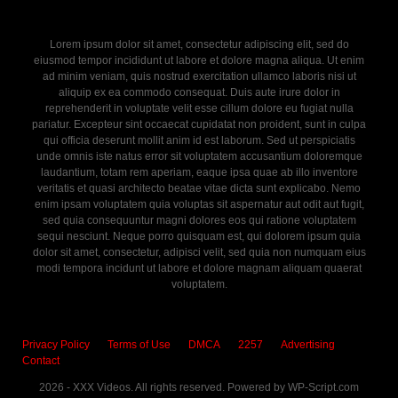
Lorem ipsum dolor sit amet, consectetur adipiscing elit, sed do
eiusmod tempor incididunt ut labore et dolore magna aliqua. Ut enim
ad minim veniam, quis nostrud exercitation ullamco laboris nisi ut
aliquip ex ea commodo consequat. Duis aute irure dolor in
reprehenderit in voluptate velit esse cillum dolore eu fugiat nulla
pariatur. Excepteur sint occaecat cupidatat non proident, sunt in culpa
qui officia deserunt mollit anim id est laborum. Sed ut perspiciatis
unde omnis iste natus error sit voluptatem accusantium doloremque
laudantium, totam rem aperiam, eaque ipsa quae ab illo inventore
veritatis et quasi architecto beatae vitae dicta sunt explicabo. Nemo
enim ipsam voluptatem quia voluptas sit aspernatur aut odit aut fugit,
sed quia consequuntur magni dolores eos qui ratione voluptatem
sequi nesciunt. Neque porro quisquam est, qui dolorem ipsum quia
dolor sit amet, consectetur, adipisci velit, sed quia non numquam eius
modi tempora incidunt ut labore et dolore magnam aliquam quaerat
voluptatem.
Privacy Policy
Terms of Use
DMCA
2257
Advertising
Contact
2026 - XXX Videos. All rights reserved. Powered by WP-Script.com