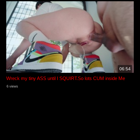
06:54
Wreck my tiny ASS until I SQUIRT.So lots CUM inside Me
6 views