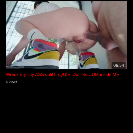
06:54
Wreck my tiny ASS until I SQUIRT.So lots CUM inside Me
6 views