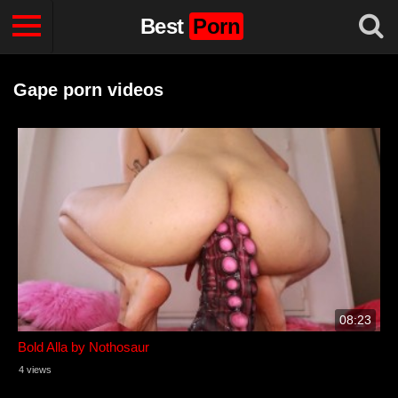
Best
Porn
Gape porn videos
08:23
Bold Alla by Nothosaur
4 views