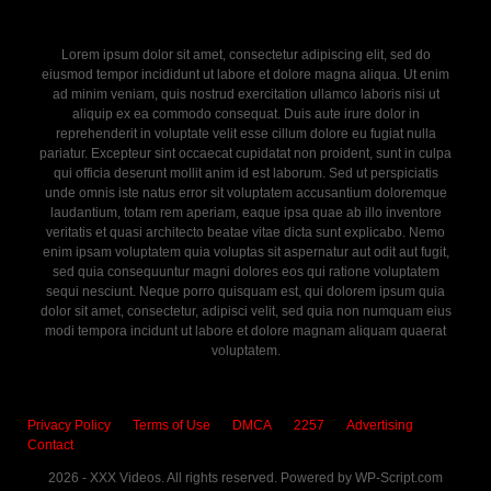
Lorem ipsum dolor sit amet, consectetur adipiscing elit, sed do
eiusmod tempor incididunt ut labore et dolore magna aliqua. Ut enim
ad minim veniam, quis nostrud exercitation ullamco laboris nisi ut
aliquip ex ea commodo consequat. Duis aute irure dolor in
reprehenderit in voluptate velit esse cillum dolore eu fugiat nulla
pariatur. Excepteur sint occaecat cupidatat non proident, sunt in culpa
qui officia deserunt mollit anim id est laborum. Sed ut perspiciatis
unde omnis iste natus error sit voluptatem accusantium doloremque
laudantium, totam rem aperiam, eaque ipsa quae ab illo inventore
veritatis et quasi architecto beatae vitae dicta sunt explicabo. Nemo
enim ipsam voluptatem quia voluptas sit aspernatur aut odit aut fugit,
sed quia consequuntur magni dolores eos qui ratione voluptatem
sequi nesciunt. Neque porro quisquam est, qui dolorem ipsum quia
dolor sit amet, consectetur, adipisci velit, sed quia non numquam eius
modi tempora incidunt ut labore et dolore magnam aliquam quaerat
voluptatem.
Privacy Policy
Terms of Use
DMCA
2257
Advertising
Contact
2026 - XXX Videos. All rights reserved. Powered by WP-Script.com