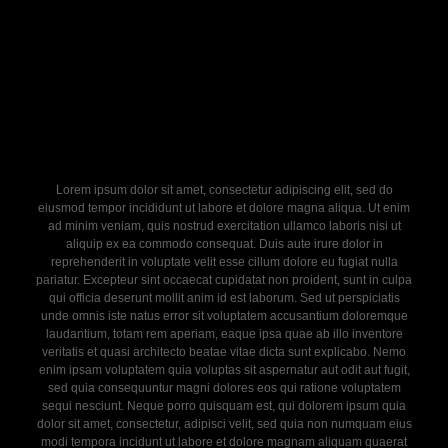
Lorem ipsum dolor sit amet, consectetur adipiscing elit, sed do
eiusmod tempor incididunt ut labore et dolore magna aliqua. Ut enim
ad minim veniam, quis nostrud exercitation ullamco laboris nisi ut
aliquip ex ea commodo consequat. Duis aute irure dolor in
reprehenderit in voluptate velit esse cillum dolore eu fugiat nulla
pariatur. Excepteur sint occaecat cupidatat non proident, sunt in culpa
qui officia deserunt mollit anim id est laborum. Sed ut perspiciatis
unde omnis iste natus error sit voluptatem accusantium doloremque
laudantium, totam rem aperiam, eaque ipsa quae ab illo inventore
veritatis et quasi architecto beatae vitae dicta sunt explicabo. Nemo
enim ipsam voluptatem quia voluptas sit aspernatur aut odit aut fugit,
sed quia consequuntur magni dolores eos qui ratione voluptatem
sequi nesciunt. Neque porro quisquam est, qui dolorem ipsum quia
dolor sit amet, consectetur, adipisci velit, sed quia non numquam eius
modi tempora incidunt ut labore et dolore magnam aliquam quaerat