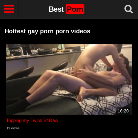
Best
Porn
Hottest gay porn porn videos
16:20
Topping my Twink Bf Raw
19 views