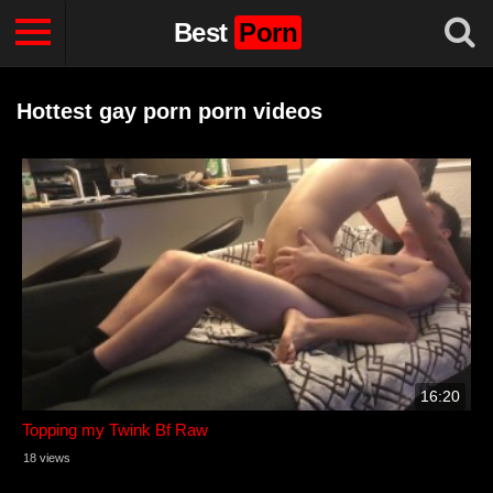
Best
Porn
Hottest gay porn porn videos
16:20
Topping my Twink Bf Raw
18 views