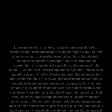
Lorem ipsum dolor sit amet, consectetur adipiscing elit, sed do
eiusmod tempor incididunt ut labore et dolore magna aliqua. Ut enim
ad minim veniam, quis nostrud exercitation ullamco laboris nisi ut
aliquip ex ea commodo consequat. Duis aute irure dolor in
reprehenderit in voluptate velit esse cillum dolore eu fugiat nulla
pariatur. Excepteur sint occaecat cupidatat non proident, sunt in culpa
qui officia deserunt mollit anim id est laborum. Sed ut perspiciatis
unde omnis iste natus error sit voluptatem accusantium doloremque
laudantium, totam rem aperiam, eaque ipsa quae ab illo inventore
veritatis et quasi architecto beatae vitae dicta sunt explicabo. Nemo
enim ipsam voluptatem quia voluptas sit aspernatur aut odit aut fugit,
sed quia consequuntur magni dolores eos qui ratione voluptatem
sequi nesciunt. Neque porro quisquam est, qui dolorem ipsum quia
dolor sit amet, consectetur, adipisci velit, sed quia non numquam eius
modi tempora incidunt ut labore et dolore magnam aliquam quaerat