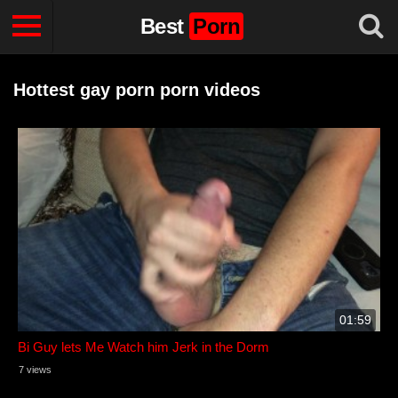
Best
Porn
Hottest gay porn porn videos
01:59
Bi Guy lets Me Watch him Jerk in the Dorm
7 views