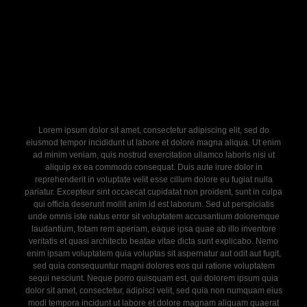
Lorem ipsum dolor sit amet, consectetur adipiscing elit, sed do
eiusmod tempor incididunt ut labore et dolore magna aliqua. Ut enim
ad minim veniam, quis nostrud exercitation ullamco laboris nisi ut
aliquip ex ea commodo consequat. Duis aute irure dolor in
reprehenderit in voluptate velit esse cillum dolore eu fugiat nulla
pariatur. Excepteur sint occaecat cupidatat non proident, sunt in culpa
qui officia deserunt mollit anim id est laborum. Sed ut perspiciatis
unde omnis iste natus error sit voluptatem accusantium doloremque
laudantium, totam rem aperiam, eaque ipsa quae ab illo inventore
veritatis et quasi architecto beatae vitae dicta sunt explicabo. Nemo
enim ipsam voluptatem quia voluptas sit aspernatur aut odit aut fugit,
sed quia consequuntur magni dolores eos qui ratione voluptatem
sequi nesciunt. Neque porro quisquam est, qui dolorem ipsum quia
dolor sit amet, consectetur, adipisci velit, sed quia non numquam eius
modi tempora incidunt ut labore et dolore magnam aliquam quaerat