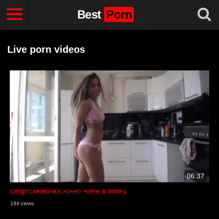
Best
Porn
Live porn videos
06:37
спортсменочка хочет член в попку
144 views