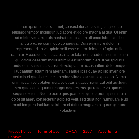
Lorem ipsum dolor sit amet, consectetur adipiscing elit, sed do
eiusmod tempor incididunt ut labore et dolore magna aliqua. Ut enim
ad minim veniam, quis nostrud exercitation ullamco laboris nisi ut
aliquip ex ea commodo consequat. Duis aute irure dolor in
reprehenderit in voluptate velit esse cillum dolore eu fugiat nulla
pariatur. Excepteur sint occaecat cupidatat non proident, sunt in culpa
qui officia deserunt mollit anim id est laborum. Sed ut perspiciatis
unde omnis iste natus error sit voluptatem accusantium doloremque
laudantium, totam rem aperiam, eaque ipsa quae ab illo inventore
veritatis et quasi architecto beatae vitae dicta sunt explicabo. Nemo
enim ipsam voluptatem quia voluptas sit aspernatur aut odit aut fugit,
sed quia consequuntur magni dolores eos qui ratione voluptatem
sequi nesciunt. Neque porro quisquam est, qui dolorem ipsum quia
dolor sit amet, consectetur, adipisci velit, sed quia non numquam eius
modi tempora incidunt ut labore et dolore magnam aliquam quaerat
voluptatem.
Privacy Policy
Terms of Use
DMCA
2257
Advertising
Contact