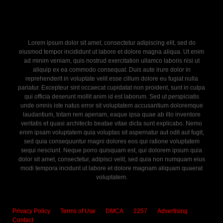
Lorem ipsum dolor sit amet, consectetur adipiscing elit, sed do
eiusmod tempor incididunt ut labore et dolore magna aliqua. Ut enim
ad minim veniam, quis nostrud exercitation ullamco laboris nisi ut
aliquip ex ea commodo consequat. Duis aute irure dolor in
reprehenderit in voluptate velit esse cillum dolore eu fugiat nulla
pariatur. Excepteur sint occaecat cupidatat non proident, sunt in culpa
qui officia deserunt mollit anim id est laborum. Sed ut perspiciatis
unde omnis iste natus error sit voluptatem accusantium doloremque
laudantium, totam rem aperiam, eaque ipsa quae ab illo inventore
veritatis et quasi architecto beatae vitae dicta sunt explicabo. Nemo
enim ipsam voluptatem quia voluptas sit aspernatur aut odit aut fugit,
sed quia consequuntur magni dolores eos qui ratione voluptatem
sequi nesciunt. Neque porro quisquam est, qui dolorem ipsum quia
dolor sit amet, consectetur, adipisci velit, sed quia non numquam eius
modi tempora incidunt ut labore et dolore magnam aliquam quaerat
voluptatem.
Privacy Policy
Terms of Use
DMCA
2257
Advertising
Contact