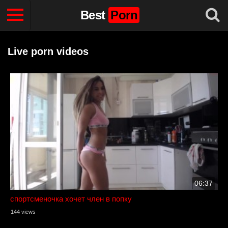
Best
Porn
Live porn videos
06:37
спортсменочка хочет член в попку
144 views