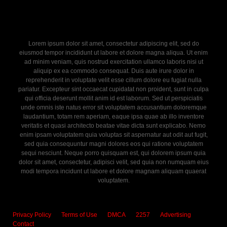
Lorem ipsum dolor sit amet, consectetur adipiscing elit, sed do
eiusmod tempor incididunt ut labore et dolore magna aliqua. Ut enim
ad minim veniam, quis nostrud exercitation ullamco laboris nisi ut
aliquip ex ea commodo consequat. Duis aute irure dolor in
reprehenderit in voluptate velit esse cillum dolore eu fugiat nulla
pariatur. Excepteur sint occaecat cupidatat non proident, sunt in culpa
qui officia deserunt mollit anim id est laborum. Sed ut perspiciatis
unde omnis iste natus error sit voluptatem accusantium doloremque
laudantium, totam rem aperiam, eaque ipsa quae ab illo inventore
veritatis et quasi architecto beatae vitae dicta sunt explicabo. Nemo
enim ipsam voluptatem quia voluptas sit aspernatur aut odit aut fugit,
sed quia consequuntur magni dolores eos qui ratione voluptatem
sequi nesciunt. Neque porro quisquam est, qui dolorem ipsum quia
dolor sit amet, consectetur, adipisci velit, sed quia non numquam eius
modi tempora incidunt ut labore et dolore magnam aliquam quaerat
voluptatem.
Privacy Policy
Terms of Use
DMCA
2257
Advertising
Contact