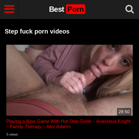
Best
Porn
Step fuck porn videos
28:50
Playing a New Game With Hot Step Sister – Anastasia Knight
– Family Therapy – Alex Adams
5 views